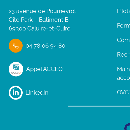
23 avenue de Poumeyrol
Pilo
Cité Park – Bâtiment B
Form
69300 Caluire-et-Cuire
Comm
04 78 06 94 80
Recr
Main
Appel ACCEO
acc
QVC
LinkedIn