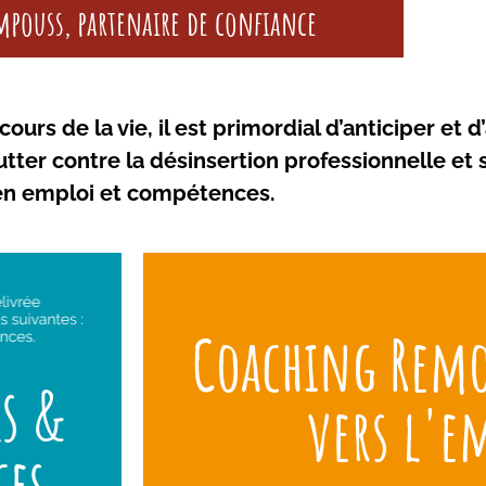
mpouss, partenaire de confiance
urs de la vie, il est primordial d’anticiper et
 lutter contre la désinsertion professionnelle et
en emploi et compétences.
ner le
Un accompagnement sous forme d
Coaching Remo
un projet
personnalisées au regard de la situati
ls &
compte de
coach spécialiste du handicap au trava
vers l'e
le collaborateur à trouver ses pr
ces
Découvrez nos we