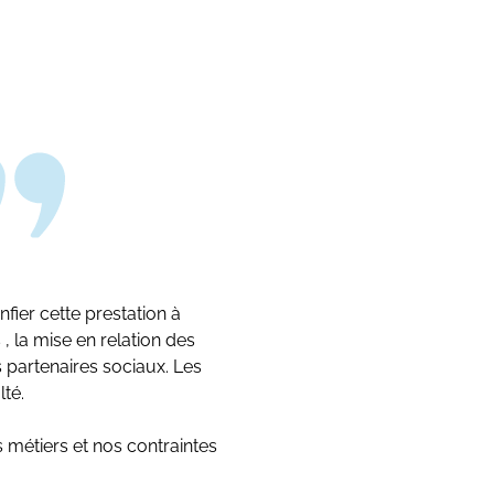
nfier cette prestation à
, la mise en relation des
s partenaires sociaux. Les
Nous sommes accompagn
té.
métiers et nos contraintes
L’équipe