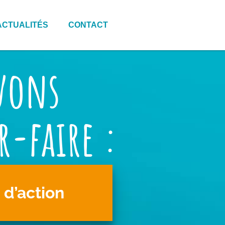
ACTUALITÉS
CONTACT
vons
r-faire :
d’action