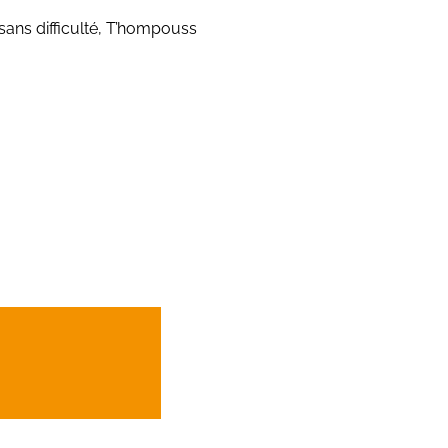
sans difficulté, T’hompouss
t