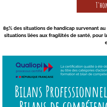
T'ho
85% des situations de handicap survenant au co
situations liées aux fragilités de santé, pour
Une expertise du handicap qui permet d’accompag
en lien
professionnel réaliste
collaborateur à bâtir 
Bilans Professionne
avec ses aspirations, ses capacités tout en tenant 
l’éco-système dans lequel il évoluera.
Bilans de compéten
Voir notre document PDF