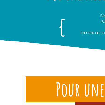
{
Sé
Pé
Prendre en com
Pour une