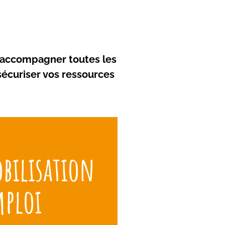
 d’accompagner toutes les
 sécuriser vos ressources
e séances de coaching
bilisation
on de santé, réalisé par un
il. Remobilisation : amener
mploi
opres leviers d’action.
binaires