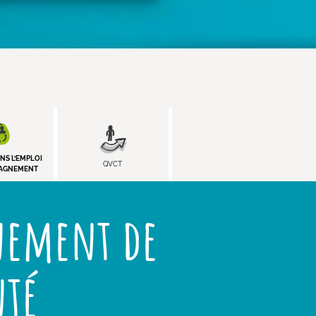
NS L’EMPLOI
QVCT
PAGNEMENT
nement de
nté