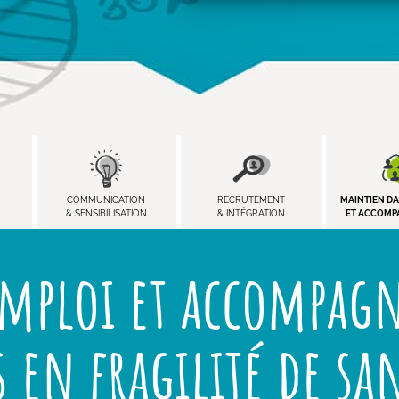
COMMUNICATION
RECRUTEMENT
MAINTIEN DA
& SENSIBILISATION
& INTÉGRATION
ET ACCOM
emploi et accompag
s en fragilité de sa