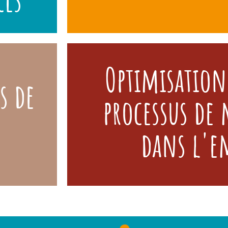
Optimisation
s de
Un appui conseil pour harmonise
as par cas
processus de
pratiques, de l’accompagnement des
che & mise
maladie au suivi des situation
nts et
professionnalisation de vos acteurs 
dans l'e
désinsertion professionnelle de