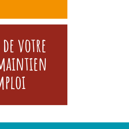
 de votre
r et homogénéiser vos
 maintien
 salariés en arrêt longue
s dans le temps. La
internes pour prévenir la
mploi
 vos collaborateurs.