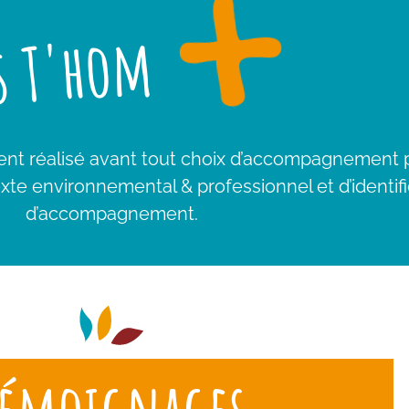
+
s T'hom
nt réalisé avant tout choix d’accompagnement po
exte environnemental & professionnel et d’identif
d’accompagnement.