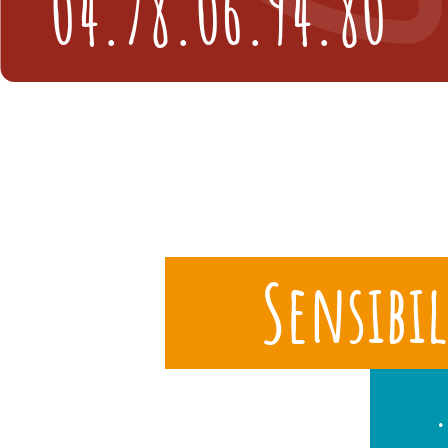
04.78.06.94.80
Sensibil
.