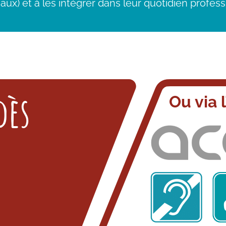
aux) et à les intégrer dans leur quotidien profess
dès
Ou via l