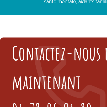
santé mentale, aidants famili
Contactez-nous 
maintenant