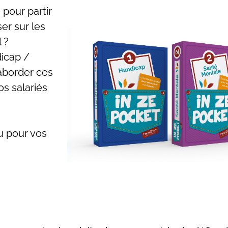
 pour partir
er sur les
 ?
dicap /
aborder ces
os salariés
eu pour vos