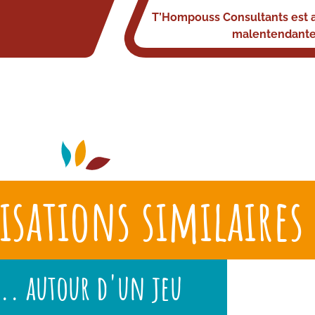
T’Hompouss Consultants est 
malentendante
isations similaires
.. autour d'un jeu